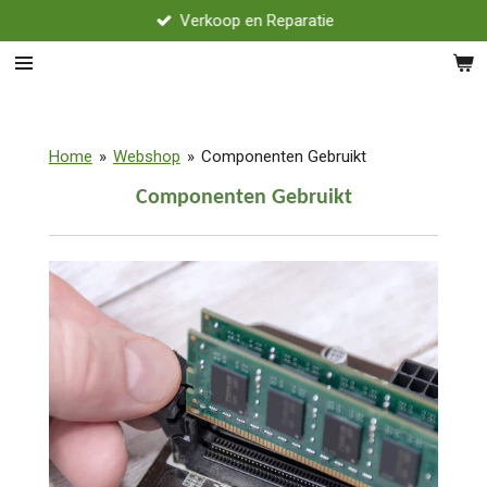
Verkoop en Reparatie
Ga
direct
naar
de
hoofdinhoud
Home
»
Webshop
»
Componenten Gebruikt
Componenten Gebruikt