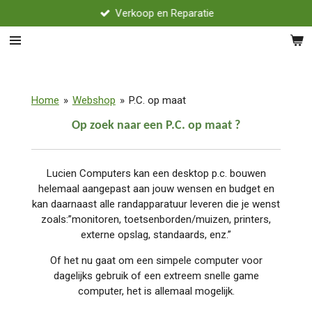
Verkoop en Reparatie
Ga
direct
naar
de
hoofdinhoud
Home
»
Webshop
»
P.C. op maat
Op zoek naar een P.C. op maat ?
Lucien Computers kan een desktop p.c. bouwen
helemaal aangepast aan jouw wensen en budget en
kan daarnaast alle randapparatuur leveren die je wenst
zoals:”monitoren, toetsenborden/muizen, printers,
externe opslag, standaards, enz.”
Of het nu gaat om een simpele computer voor
dagelijks gebruik of een extreem snelle game
computer, het is allemaal mogelijk.