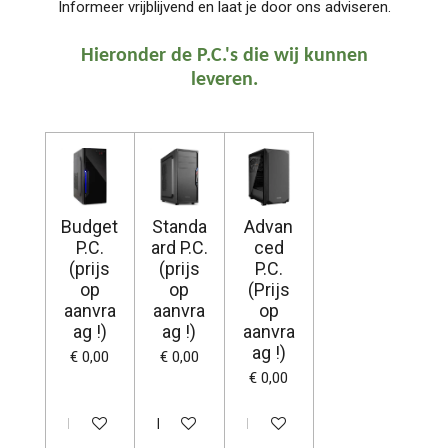
Informeer vrijblijvend en laat je door ons adviseren.
Hieronder de P.C.'s die wij kunnen
leveren.
Budget
Standa
Advan
P.C.
ard P.C.
ced
(prijs
(prijs
P.C.
op
op
(Prijs
aanvra
aanvra
op
ag !)
ag !)
aanvra
ag !)
€ 0,00
€ 0,00
€ 0,00
In winkelwagen
In winkelwagen
In winkelwagen