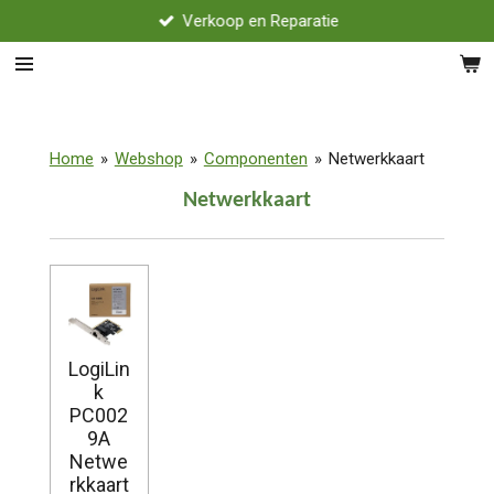
Verkoop en Reparatie
Ga
direct
naar
de
hoofdinhoud
Home
»
Webshop
»
Componenten
»
Netwerkkaart
Netwerkkaart
LogiLin
k
PC002
9A
Netwe
rkkaart