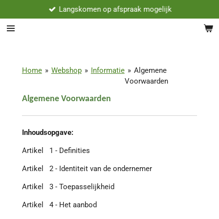
Langskomen op afspraak mogelijk
Ga
direct
naar
de
hoofdinhoud
Home
»
Webshop
»
Informatie
»
Algemene
Voorwaarden
Algemene Voorwaarden
Inhoudsopgave:
Artikel 1 - Definities
Artikel 2 - Identiteit van de ondernemer
Artikel 3 - Toepasselijkheid
Artikel 4 - Het aanbod