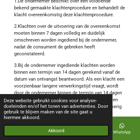
1.De ondernemer beschikt over een voldoende
bekend gemaakte klachtenprocedure en behandelt de
klacht overeenkomstig deze klachtenprocedure.
2.Klachten over de uitvoering van de overeenkomst
moeten binnen 7 dagen volledig en duidelijk
omschreven worden ingediend bij de ondernemer,
nadat de consument de gebreken heeft
geconstateerd.
3.Bij de ondernemer ingediende klachten worden
binnen een termijn van 14 dagen gerekend vanaf de
datum van ontvangst beantwoord. Als een klacht een
voorzienbaar langere verwerkingstijd vraagt, wordt
door de ondernemer binnen de termijn van 14 dagen
geantwoord met een bericht van ontvangst en een
Deze website gebruikt cookies voor analyse-
doeleinden en/of het tonen van advertenties. Door
indicatie wanneer de consument een meer uitvoerig
gebruik te blijven maken van de site gaat u
antwoord kan verwachten.
hiermee akkoord.
4.Indien de klacht niet in onderling overleg kan
Akkoord
worden opgelost ontstaat een geschil dat vatbaar is
E-mailadres
Telefoonnummer
Kaart
WhatsApp
voor de geschillenregeling.