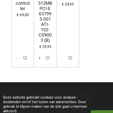
control
512MB
€ 24,95
ler
PCI-E
63799
€ 69,00
5-001
ATI-
102-
C0900
3 (B)
€ 29,95
In winkelwagen
Houd mij op de hoogte
In winkelwagen
© 2022 - 2026 Lucien Computers
Deze website gebruikt cookies voor analyse-
doeleinden en/of het tonen van advertenties. Door
gebruik te blijven maken van de site gaat u hiermee
akkoord.