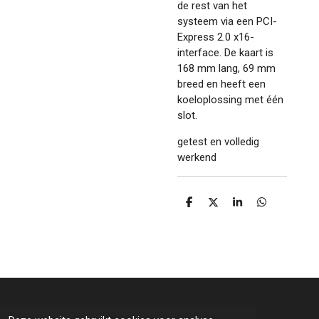
de rest van het
systeem via een PCI-
Express 2.0 x16-
interface. De kaart is
168 mm lang, 69 mm
breed en heeft een
koeloplossing met één
slot.
getest en volledig
werkend
D
D
S
D
e
e
h
e
l
e
a
l
e
l
r
e
n
e
n
© 2022 - 2026 Lucien Computers