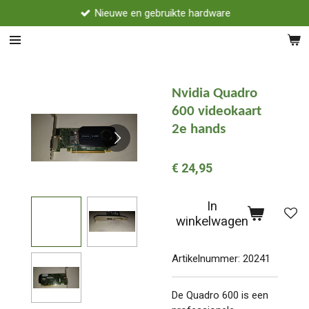
Nieuwe en gebruikte hardware
Ga
direct
naar
de
hoofdinhoud
Nvidia Quadro
600 videokaart
2e hands
€ 24,95
In
winkelwagen
Artikelnummer:
20241
De Quadro 600 is een