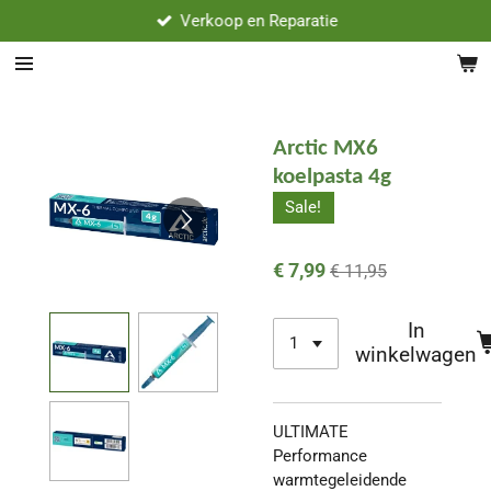
Verkoop en Reparatie
Ga
direct
naar
de
hoofdinhoud
Arctic MX6
koelpasta 4g
Sale!
€ 7,99
€ 11,95
In
winkelwagen
ULTIMATE
Performance
warmtegeleidende