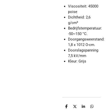
Viscositeit: 45000
poise
Dichtheid: 2,6
g/cm³
Bedrijfstemperatuur:
-50~150 °C.
Doorgangsweerstand:
1,8 x 1012 O-cm.
Doorslagspanning
7,5 kV/mm
Kleur: Grijs
D
D
S
D
e
e
h
e