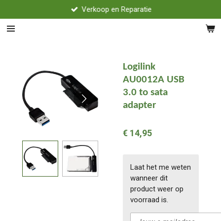
Verkoop en Reparatie
Ga
direct
naar
de
hoofdinhoud
Logilink
AU0012A USB
3.0 to sata
adapter
€ 14,95
Laat het me weten
wanneer dit
product weer op
voorraad is.