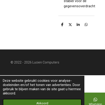
stabiel voor de
gegevensoverdracht
D
D
S
D
e
e
h
e
l
e
a
l
e
l
r
e
n
e
n
© 2022 - 2026 Lucien Computers
Deze website gebruikt cookies voor analyse-
doeleinden en/of het tonen van advertenties. Door
gebruik te blijven maken van de site gaat u hiermee
akkoord.
Akkoord
E-mailadres
Telefoonnummer
Kaart
WhatsApp