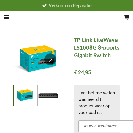
Verkoop en Reparatie
Ga
direct
naar
de
hoofdinhoud
TP-Link LiteWave
LS1008G 8-poorts
Gigabit Switch
€ 24,95
Laat het me weten
wanneer dit
product weer op
voorraad is.