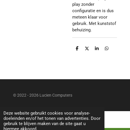
play zonder
configuratie en is dus
meteen klaar voor
gebruik. Met kunststof
behuizing.
D
D
S
D
e
e
h
e
l
e
a
l
e
l
r
e
n
e
n
© 2022 - 2026 Lucien Computers
Deze website gebruikt cookies voor analyse-
doeleinden en/of het tonen van advertenties. Door
gebruik te blijven maken van de site gaat u
hiermee akkoord.