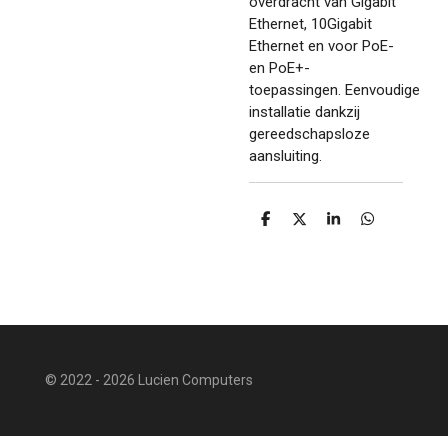
overdracht van Gigabit
Ethernet, 10Gigabit
Ethernet en voor PoE-
en PoE+-
toepassingen.
Eenvoudige
installatie dankzij
gereedschapsloze
aansluiting.
D
D
S
D
e
e
h
e
l
e
a
l
e
l
r
e
n
e
n
© 2022 - 2026 Lucien Computers