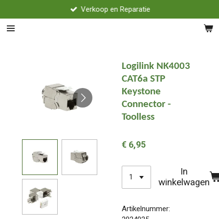
Verkoop en Reparatie
Ga
direct
naar
de
hoofdinhoud
Logilink NK4003
CAT6a STP
Keystone
Connector -
Toolless
€ 6,95
In
winkelwagen
Artikelnummer: