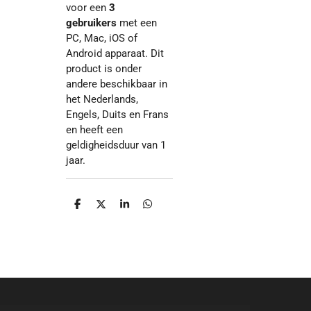
voor een
3
gebruikers
met een
PC, Mac, iOS of
Android apparaat. Dit
product is onder
andere beschikbaar in
het Nederlands,
Engels, Duits en Frans
en heeft een
geldigheidsduur van 1
jaar.
D
D
S
D
e
e
h
e
l
e
a
l
e
l
r
e
n
e
n