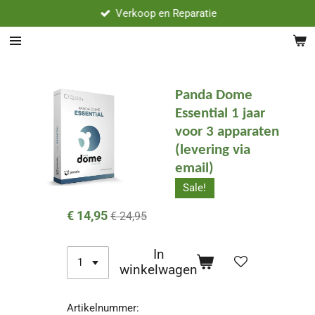
Verkoop en Reparatie
Ga
direct
naar
de
hoofdinhoud
Panda Dome
Essential 1 jaar
voor 3 apparaten
(levering via
email)
Sale!
€ 14,95
€ 24,95
In
winkelwagen
Artikelnummer: