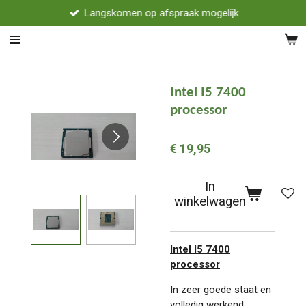
Langskomen op afspraak mogelijk
Ga
direct
naar
de
hoofdinhoud
Intel I5 7400
processor
€ 19,95
In
winkelwagen
Intel I5 7400
processor
In zeer goede staat en
volledig werkend