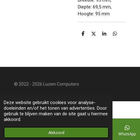
Breedte: 95 mm,
Diepte: 69,5 mm,
Hoogte: 95 mm
D
D
S
D
e
e
h
e
l
e
a
l
e
l
r
e
n
e
n
© 2022 - 2026 Lucien Computers
Deze website gebruikt cookies voor analyse-
doeleinden en/of het tonen van advertenties. Door
gebruik te blijven maken van de site gaat u hiermee
akkoord.
Akkoord
E-mailadres
Telefoonnummer
Kaart
WhatsApp