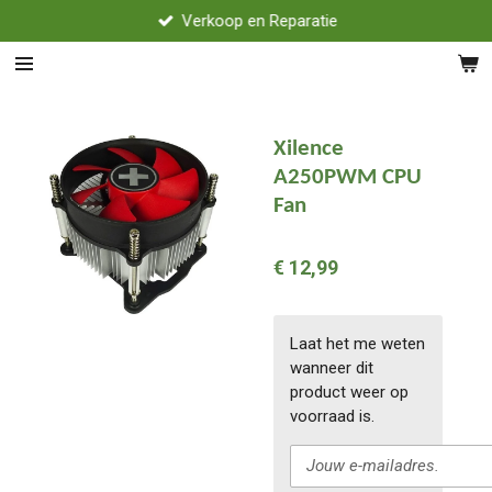
Verkoop en Reparatie
Ga
direct
naar
de
hoofdinhoud
Xilence
A250PWM CPU
Fan
€ 12,99
Laat het me weten
wanneer dit
product weer op
voorraad is.