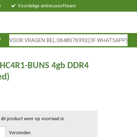
e
Voordelige antivirussoftware
VOOR VRAGEN BEL:0648076992(OF WHATSAPP)
HC4R1-BUNS 4gb DDR4
ed)
dit product weer op voorraad is.
Verzenden