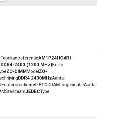
e
Fabrikantreferentie
AM1P24HC4R1-
m
DDR4-2400 (1200 MHz)
Korte
ype
ZO-DIMM
Model
ZO-
schrijving
DDR4 2400MHz
Aantal
d
Foutcorrectie
niet-ETC
DRAM-organisatieAantal
AMStandaard
JEDEC
Type