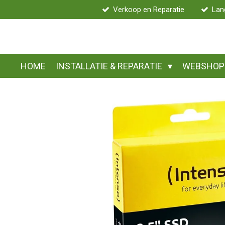
Verkoop en Reparatie
Lan
Ga
direct
naar
de
hoofdinhoud
HOME
INSTALLATIE & REPARATIE
WEBSHO