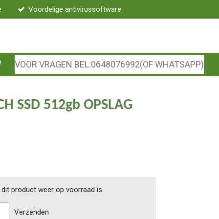
e
Voordelige antivirussoftware
VOOR VRAGEN BEL:0648076992(OF WHATSAPP)
NCH SSD 512gb OPSLAG
dit product weer op voorraad is.
Verzenden