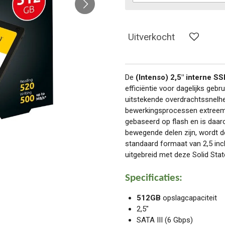
Uitverkocht
De
(Intenso) 2,5" interne S
efficiëntie voor dagelijks gebr
uitstekende overdrachtssnelh
bewerkingsprocessen extreem v
gebaseerd op flash en is daar
bewegende delen zijn, wordt de
standaard formaat van 2,5 in
uitgebreid met deze Solid State
Specificaties:
512GB
opslagcapaciteit
2,5"
SATA III (6 Gbps)