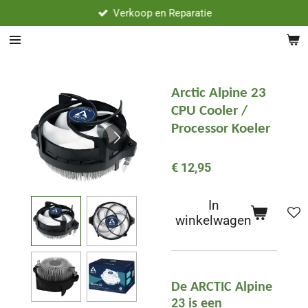
Verkoop en Reparatie
Ga
direct
naar
de
hoofdinhoud
Arctic Alpine 23
CPU Cooler /
Processor Koeler
€ 12,95
In
winkelwagen
De ARCTIC Alpine
23 is een