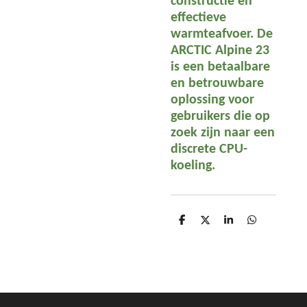
constructie en
effectieve
warmteafvoer. De
ARCTIC Alpine 23
is een betaalbare
en betrouwbare
oplossing voor
gebruikers die op
zoek zijn naar een
discrete CPU-
koeling.
D
D
S
D
e
e
h
e
l
e
a
l
e
l
r
e
n
e
n