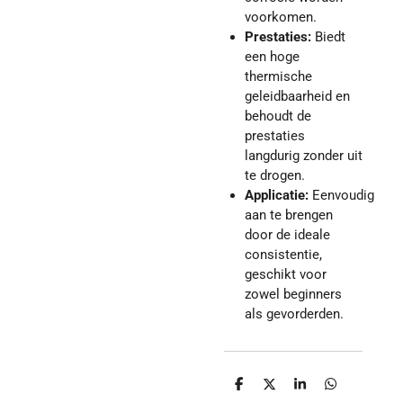
voorkomen.
Prestaties:
Biedt
een hoge
thermische
geleidbaarheid en
behoudt de
prestaties
langdurig zonder uit
te drogen.
Applicatie:
Eenvoudig
aan te brengen
door de ideale
consistentie,
geschikt voor
zowel beginners
als gevorderden.
D
D
S
D
e
e
h
e