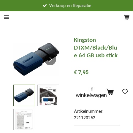
Verkoop en Reparatie
Ga
direct
naar
de
hoofdinhoud
Kingston
DTXM/Black/Blu
e 64 GB usb stick
€ 7,95
In
winkelwagen
Artikelnummer:
221120252