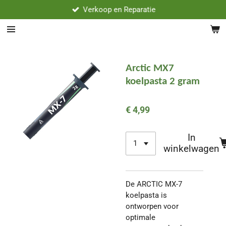
Verkoop en Reparatie
Ga
direct
naar
de
hoofdinhoud
Arctic MX7
koelpasta 2 gram
€ 4,99
In
winkelwagen
De ARCTIC MX-7
koelpasta is
ontworpen voor
optimale