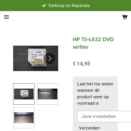
Verkoop en Reparatie
Ga
direct
naar
de
hoofdinhoud
HP TS-L632 DVD
writer
€ 14,95
Laat het me weten
wanneer dit
product weer op
voorraad is.
Verzenden