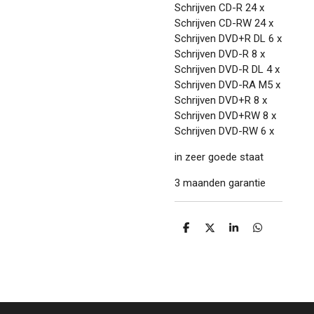
Schrijven CD-R 24 x
Schrijven CD-RW 24 x
Schrijven DVD+R DL 6 x
Schrijven DVD-R 8 x
Schrijven DVD-R DL 4 x
Schrijven DVD-RA M5 x
Schrijven DVD+R 8 x
Schrijven DVD+RW 8 x
Schrijven DVD-RW 6 x
in zeer goede staat
3 maanden garantie
D
D
S
D
e
e
h
e
l
e
a
l
e
l
r
e
n
e
n