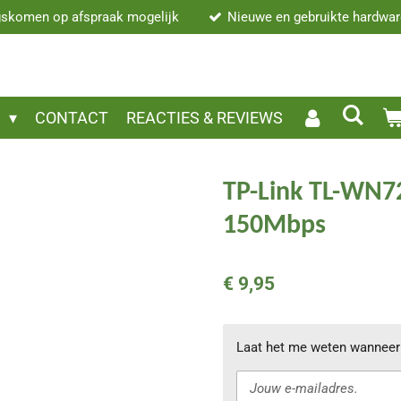
skomen op afspraak mogelijk
Nieuwe en gebruikte hardwa
P
CONTACT
REACTIES & REVIEWS
TP-Link TL-WN7
150Mbps
€ 9,95
Laat het me weten wanneer 