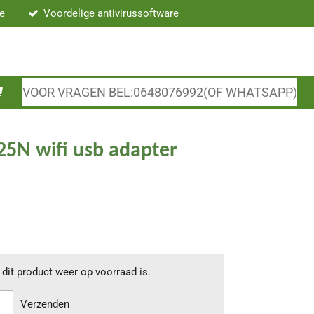
re
Voordelige antivirussoftware
VOOR VRAGEN BEL:0648076992(OF WHATSAPP)
25N wifi usb adapter
dit product weer op voorraad is.
Verzenden