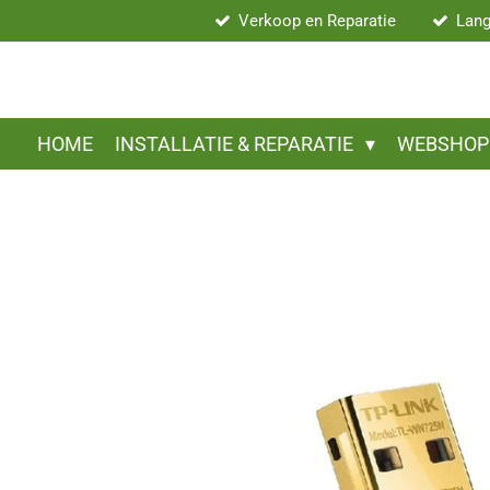
Verkoop en Reparatie
Lang
Ga
direct
naar
de
hoofdinhoud
HOME
INSTALLATIE & REPARATIE
WEBSHO