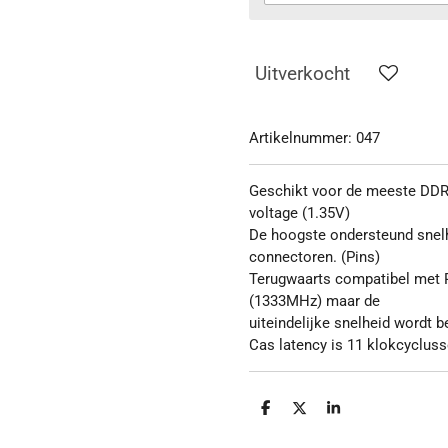
Uitverkocht
Artikelnummer:
047
Geschikt voor de meeste DDR3
voltage (1.35V)
De hoogste ondersteund snelh
connectoren. (Pins)
Terugwaarts compatibel met
(1333MHz) maar de
uiteindelijke snelheid wordt 
Cas latency is 11 klokcycluss
D
D
S
e
e
h
l
e
a