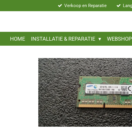
Verkoop en Reparatie
Lang
Ga
direct
naar
de
hoofdinhoud
HOME
INSTALLATIE & REPARATIE
WEBSHO