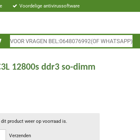
re
Voordelige antivirussoftware
VOOR VRAGEN BEL:0648076992(OF WHATSAPP)
3L 12800s ddr3 so-dimm
dit product weer op voorraad is.
Verzenden