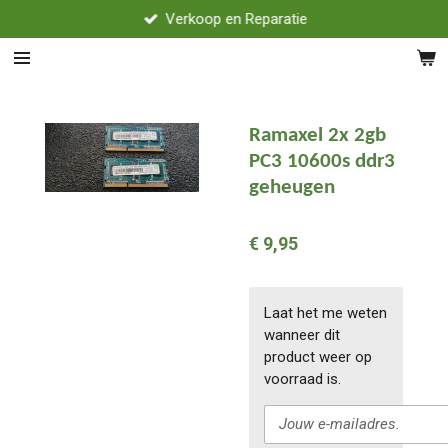
Verkoop en Reparatie
Ga
direct
naar
de
hoofdinhoud
Ramaxel 2x 2gb
PC3 10600s ddr3
geheugen
€ 9,95
Laat het me weten
wanneer dit
product weer op
voorraad is.