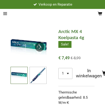
Verkoop en Reparatie
Ga
direct
naar
de
hoofdinhoud
Arctic MX 4
Koelpasta 4g
Sale!
€ 7,49
€ 8,99
In
winkelwagen
Thermische
geleidbaarheid: 8.5
W/m·K