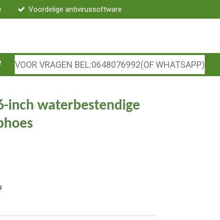
e
Voordelige antivirussoftware
VOOR VRAGEN BEL:0648076992(OF WHATSAPP)
6-inch waterbestendige
phoes