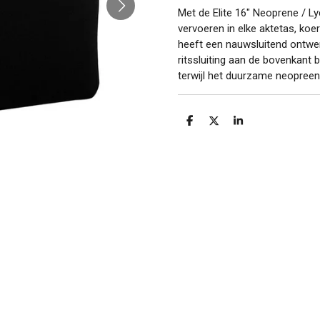
Met de Elite 16" Neoprene / Lyc
vervoeren in elke aktetas, koer
heeft een nauwsluitend ontwer
ritssluiting aan de bovenkant 
terwijl het duurzame neopreen
D
D
S
e
e
h
l
e
a
e
l
r
n
e