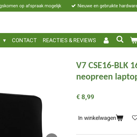
gskomen op afspraak mogelijk
Nieuwe en gebruikte hardwar
P
CONTACT
REACTIES & REVIEWS
V7 CSE16-BLK 1
neopreen lapto
€ 8,99
In winkelwagen