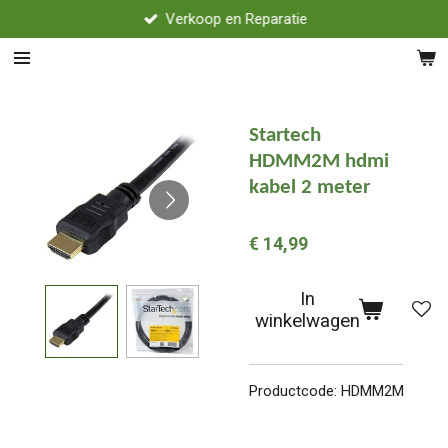
Verkoop en Reparatie
Ga
direct
naar
de
hoofdinhoud
Startech
HDMM2M hdmi
kabel 2 meter
€ 14,99
In
winkelwagen
Productcode: HDMM2M