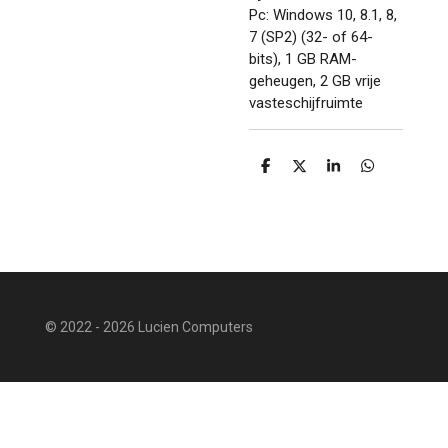
Pc: Windows 10, 8.1, 8,
7 (SP2) (32- of 64-
bits), 1 GB RAM-
geheugen, 2 GB vrije
vasteschijfruimte
D
D
S
D
e
e
h
e
l
e
a
l
e
l
r
e
n
e
n
© 2022 - 2026 Lucien Computers